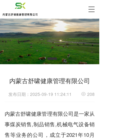
T
o
g
g
l
e
n
a
v
i
g
a
内蒙古舒啸健康管理有限公司
t
i
发布日期：2025-09-19 11:24:11
208
o
n
内蒙古舒啸健康管理有限公司是一家从
事煤炭销售,制品销售,机械电气设备销
售等业务的公司，成立于2021年10月