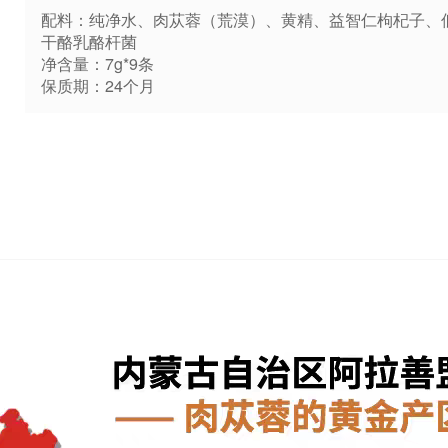
配料：纯净水、肉苁蓉（荒漠）、黄精、益智仁枸杞子、
干酪乳酪杆菌
净含量：7g*9条
保质期：24个月