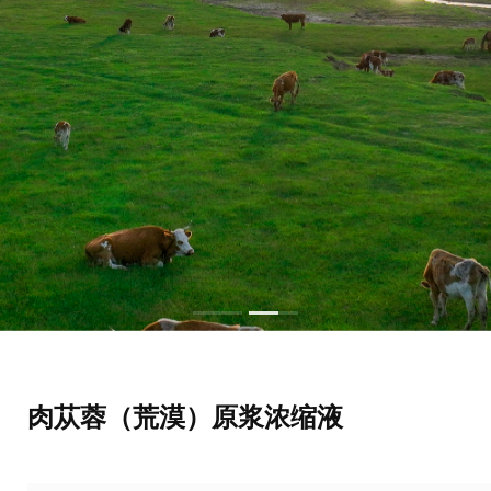
肉苁蓉（荒漠）原浆浓缩液