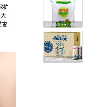
金沙河面粉 家用小麦粉 馒头粉饺子粉 10kg
新西兰原装进口牛奶 安佳Anchor全脂牛奶UHT纯牛奶250ml*24 整箱装