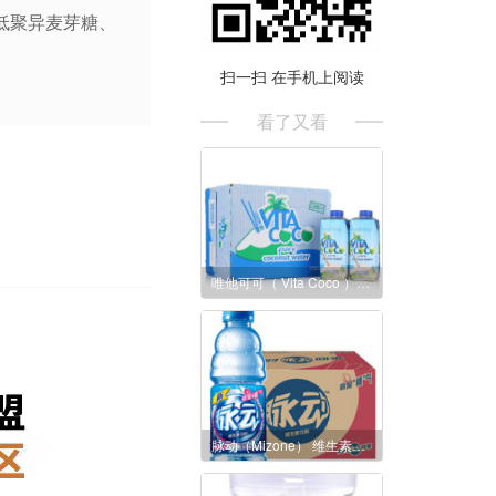
低聚异麦芽糖、
扫一扫 在手机上阅读
看了又看
唯他可可（ Vita Coco ）天然椰子水饮料330ml*12瓶 整箱
脉动（Mizone） 维生素饮料 水蜜桃味 600ml *15瓶 整箱